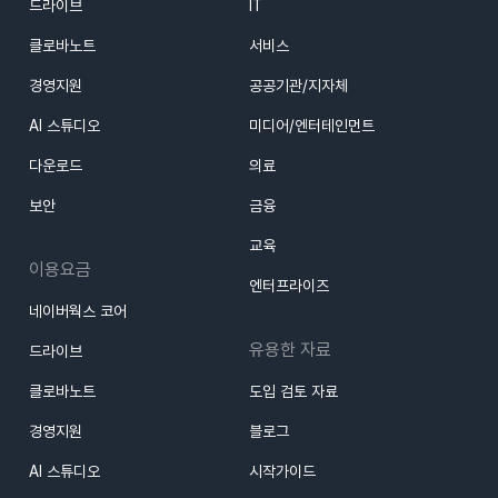
드라이브
IT
클로바노트
서비스
경영지원
공공기관/지자체
AI 스튜디오
미디어/엔터테인먼트
다운로드
의료
보안
금융
교육
이용요금
엔터프라이즈
네이버웍스 코어
유용한 자료
드라이브
클로바노트
도입 검토 자료
경영지원
블로그
AI 스튜디오
시작가이드