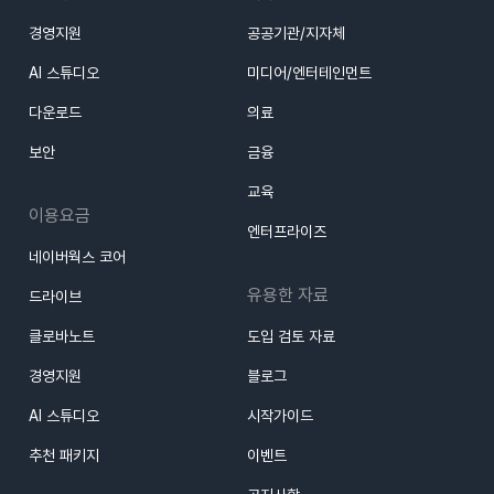
경영지원
공공기관/지자체
AI 스튜디오
미디어/엔터테인먼트
다운로드
의료
보안
금융
교육
이용요금
엔터프라이즈
네이버웍스 코어
유용한 자료
드라이브
클로바노트
도입 검토 자료
경영지원
블로그
AI 스튜디오
시작가이드
추천 패키지
이벤트