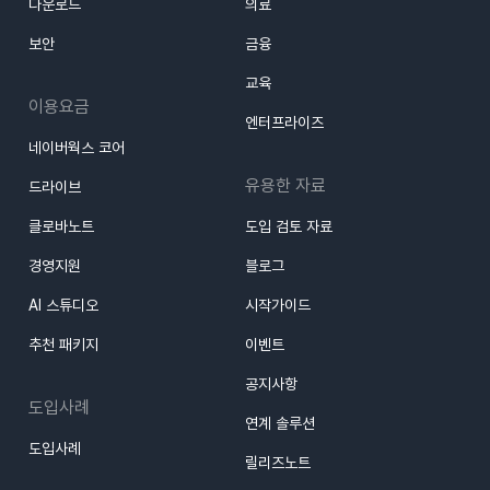
다운로드
의료
보안
금융
교육
이용요금
엔터프라이즈
네이버웍스 코어
유용한 자료
드라이브
클로바노트
도입 검토 자료
경영지원
블로그
AI 스튜디오
시작가이드
추천 패키지
이벤트
공지사항
도입사례
연계 솔루션
도입사례
릴리즈노트