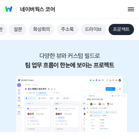
네이버웍스 코어
판
설문
화상회의
주소록
드라이브
프로젝트
다양한 뷰와 커스텀 필드로
팀 업무 흐름이 한눈에 보이는 프로젝트